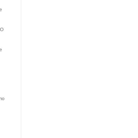
e
 O
e
eno