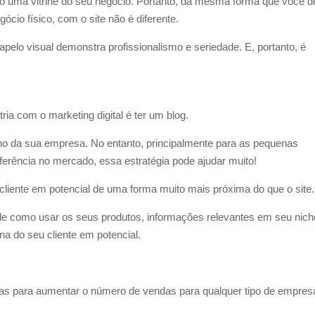
mo uma vitrine do seu negócio. Portanto, da mesma forma que você 
ócio físico, com o site não é diferente.
elo visual demonstra profissionalismo e seriedade. E, portanto, é
ia com o marketing digital é ter um blog.
icho da sua empresa. No entanto, principalmente para as pequenas
eferência no mercado, essa estratégia pode ajudar muito!
liente em potencial de uma forma muito mais próxima do que o site.
 de como usar os seus produtos, informações relevantes em seu nich
na do seu cliente em potencial.
as para aumentar o número de vendas para qualquer tipo de empres