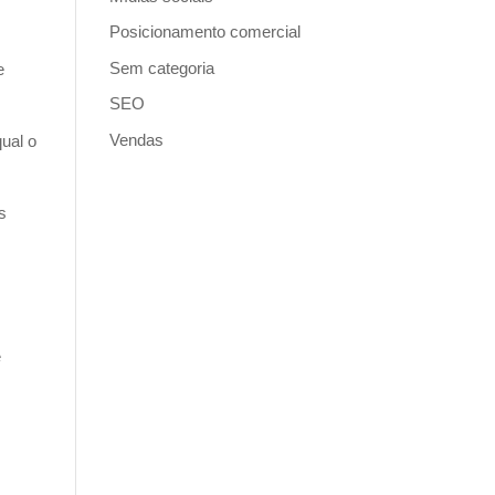
Posicionamento comercial
Sem categoria
e
SEO
Vendas
qual o
s
.
é
r