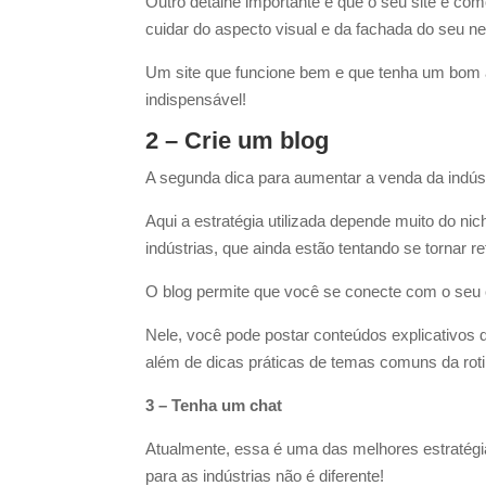
Outro detalhe importante é que o seu site é co
cuidar do aspecto visual e da fachada do seu neg
Um site que funcione bem e que tenha um bom ap
indispensável!
2 – Crie um blog
A segunda dica para aumentar a venda da indústr
Aqui a estratégia utilizada depende muito do n
indústrias, que ainda estão tentando se tornar r
O blog permite que você se conecte com o seu c
Nele, você pode postar conteúdos explicativos
além de dicas práticas de temas comuns da roti
3 – Tenha um chat
Atualmente, essa é uma das melhores estratégi
para as indústrias não é diferente!